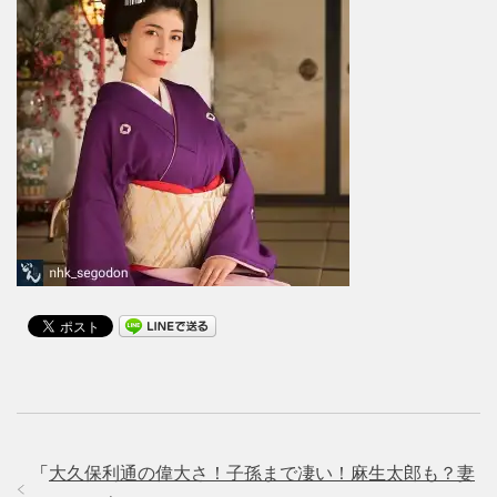
「
大久保利通の偉大さ！子孫まで凄い！麻生太郎も？妻