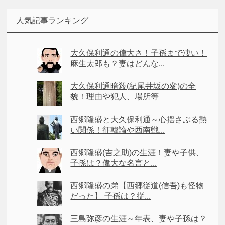
人気記事ランキング
大久保利通の偉大さ！子孫まで凄い！
麻生太郎も？妻はどんな...
大久保利通暗殺(紀尾井坂の変)の全
貌！理由や犯人、場所等
西郷隆盛と大久保利通～心揺さぶる熱
い関係！征韓論や西南戦...
西郷隆盛(吉之助)の生涯！妻や子供、
子孫は？偉大な名言と...
西郷隆盛の弟【西郷従道(信吾)も怪物
だった】 子孫は？従...
三島弥彦の生涯～年表、妻や子孫は？