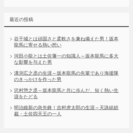
最近の投稿
谷干城とは頑固さと柔軟さを兼ね備えた男！坂本
龍馬に寄せる熱い想い
河田小龍とは土佐藩一の知識人～坂本龍馬に多大
な影響を与えた男
溝渕広之丞の生涯～坂本龍馬の先輩であり海援隊
のきっかけを作った男
沢村惣之丞～坂本龍馬と共に歩んだ、短く熱い生
涯をたどる
明治維新の急先鋒！吉村虎太郎の生涯～天誅組総
裁・土佐四天王の一人