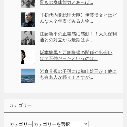
驚きの身体能力とあっぱ...
【初代内閣総理大臣】伊藤博文とはど
んな人？年表でみる人物...
江藤新平の正義感に感動！！大久保利
通との対立から最期はさ...
坂本龍馬と西郷隆盛の関係や出会い
は？不仲だったというのは...
岩倉具視の子孫には加山雄三が！他に
も有名人が続々！さすが...
カテゴリー
カテゴリー