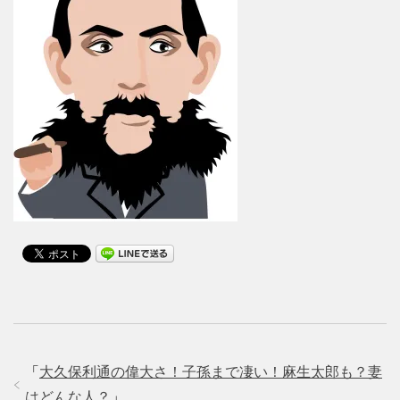
「
大久保利通の偉大さ！子孫まで凄い！麻生太郎も？妻
はどんな人？
」