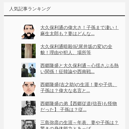
人気記事ランキング
大久保利通の偉大さ！子孫まで凄い！
麻生太郎も？妻はどんな...
大久保利通暗殺(紀尾井坂の変)の全
貌！理由や犯人、場所等
西郷隆盛と大久保利通～心揺さぶる熱
い関係！征韓論や西南戦...
西郷隆盛(吉之助)の生涯！妻や子供、
子孫は？偉大な名言と...
西郷隆盛の弟【西郷従道(信吾)も怪物
だった】 子孫は？従...
三島弥彦の生涯～年表、妻や子孫は？
驚きの身体能力とあっぱ...