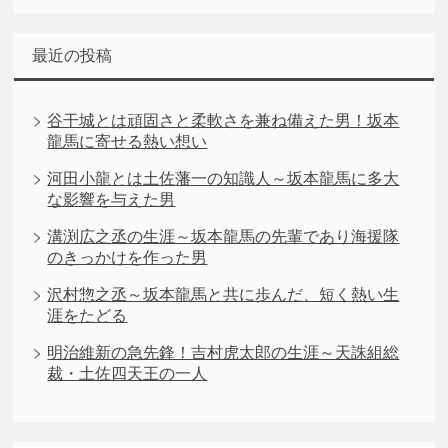
最近の投稿
谷干城とは頑固さと柔軟さを兼ね備えた男！坂本
龍馬に寄せる熱い想い
河田小龍とは土佐藩一の知識人～坂本龍馬に多大
な影響を与えた男
溝渕広之丞の生涯～坂本龍馬の先輩であり海援隊
のきっかけを作った男
沢村惣之丞～坂本龍馬と共に歩んだ、短く熱い生
涯をたどる
明治維新の急先鋒！吉村虎太郎の生涯～天誅組総
裁・土佐四天王の一人