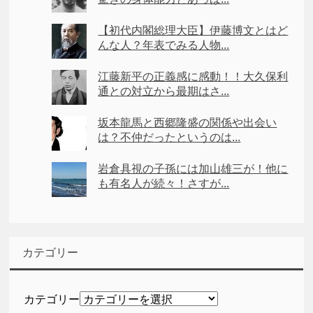
【初代内閣総理大臣】伊藤博文とはど
んな人？年表でみる人物...
江藤新平の正義感に感動！！大久保利
通との対立から最期はさ...
坂本龍馬と西郷隆盛の関係や出会い
は？不仲だったというのは...
岩倉具視の子孫には加山雄三が！他に
も有名人が続々！さすが...
カテゴリー
カテゴリー