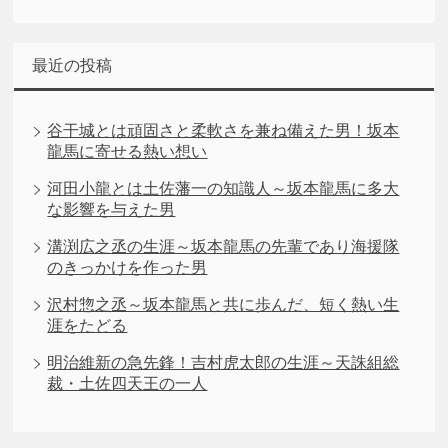
最近の投稿
谷干城とは頑固さと柔軟さを兼ね備えた男！坂本
龍馬に寄せる熱い想い
河田小龍とは土佐藩一の知識人～坂本龍馬に多大
な影響を与えた男
溝渕広之丞の生涯～坂本龍馬の先輩であり海援隊
のきっかけを作った男
沢村惣之丞～坂本龍馬と共に歩んだ、短く熱い生
涯をたどる
明治維新の急先鋒！吉村虎太郎の生涯～天誅組総
裁・土佐四天王の一人