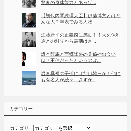
驚きの身体能力とあっぱ...
【初代内閣総理大臣】伊藤博文とはど
んな人？年表でみる人物...
江藤新平の正義感に感動！！大久保利
通との対立から最期はさ...
坂本龍馬と西郷隆盛の関係や出会い
は？不仲だったというのは...
岩倉具視の子孫には加山雄三が！他に
も有名人が続々！さすが...
カテゴリー
カテゴリー