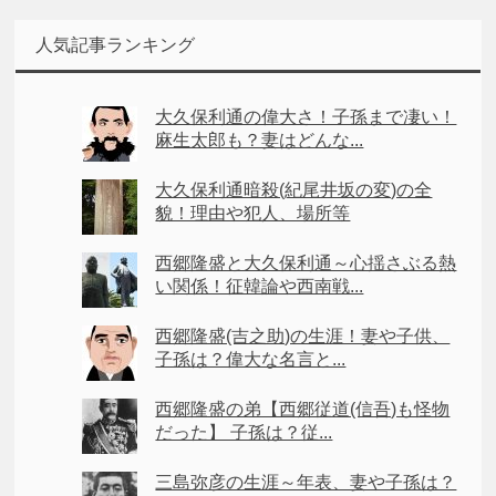
人気記事ランキング
大久保利通の偉大さ！子孫まで凄い！
麻生太郎も？妻はどんな...
大久保利通暗殺(紀尾井坂の変)の全
貌！理由や犯人、場所等
西郷隆盛と大久保利通～心揺さぶる熱
い関係！征韓論や西南戦...
西郷隆盛(吉之助)の生涯！妻や子供、
子孫は？偉大な名言と...
西郷隆盛の弟【西郷従道(信吾)も怪物
だった】 子孫は？従...
三島弥彦の生涯～年表、妻や子孫は？