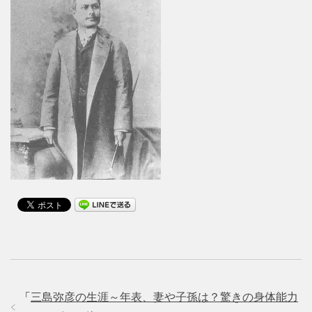
「
三島弥彦の生涯～年表、妻や子孫は？驚きの身体能力