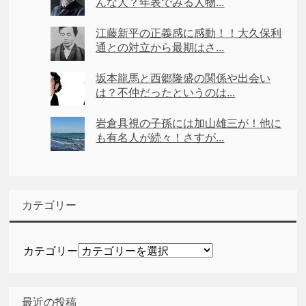
んな人？年表でみる人物...
江藤新平の正義感に感動！！大久保利
通との対立から最期はさ...
坂本龍馬と西郷隆盛の関係や出会い
は？不仲だったというのは...
岩倉具視の子孫には加山雄三が！他に
も有名人が続々！さすが...
カテゴリー
カテゴリー
最近の投稿