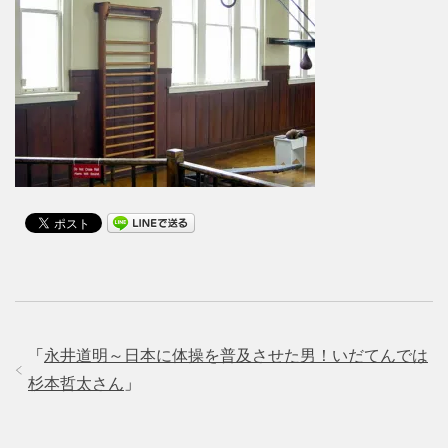
「
永井道明～日本に体操を普及させた男！いだてんでは
杉本哲太さん
」