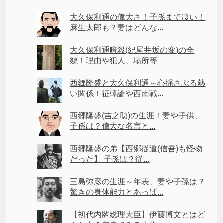
大久保利通の偉大さ！子孫まで凄い！
麻生太郎も？妻はどんな...
大久保利通暗殺(紀尾井坂の変)の全
貌！理由や犯人、場所等
西郷隆盛と大久保利通～心揺さぶる熱
い関係！征韓論や西南戦...
西郷隆盛(吉之助)の生涯！妻や子供、
子孫は？偉大な名言と...
西郷隆盛の弟【西郷従道(信吾)も怪物
だった】 子孫は？従...
三島弥彦の生涯～年表、妻や子孫は？
驚きの身体能力とあっぱ...
【初代内閣総理大臣】伊藤博文とはど