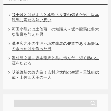
谷干城とは頑固さと柔軟さを兼ね備えた男！坂本
龍馬に寄せる熱い想い
河田小龍とは土佐藩一の知識人～坂本龍馬に多大
な影響を与えた男
溝渕広之丞の生涯～坂本龍馬の先輩であり海援隊
のきっかけを作った男
沢村惣之丞～坂本龍馬と共に歩んだ、短く熱い生
涯をたどる
明治維新の急先鋒！吉村虎太郎の生涯～天誅組総
裁・土佐四天王の一人