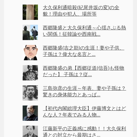
大久保利通暗殺(紀尾井坂の変)の全
貌！理由や犯人、場所等
西郷隆盛と大久保利通～心揺さぶる熱
い関係！征韓論や西南戦...
西郷隆盛(吉之助)の生涯！妻や子供、
子孫は？偉大な名言と...
西郷隆盛の弟【西郷従道(信吾)も怪物
だった】 子孫は？従...
三島弥彦の生涯～年表、妻や子孫は？
驚きの身体能力とあっぱ...
【初代内閣総理大臣】伊藤博文とはど
んな人？年表でみる人物...
江藤新平の正義感に感動！！大久保利
通との対立から最期はさ...