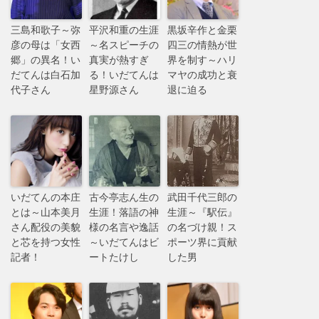
三島和歌子～弥
平沢和重の生涯
黒坂辛作と金栗
彦の母は「女西
～名スピーチの
四三の情熱が世
郷」の異名！い
真実が熱すぎ
界を制す～ハリ
だてんは白石加
る！いだてんは
マヤの成功と衰
代子さん
星野源さん
退に迫る
いだてんの本庄
古今亭志ん生の
武田千代三郎の
とは～山本美月
生涯！落語の神
生涯～『駅伝』
さん配役の美貌
様の名言や逸話
の名づけ親！ス
と芯を持つ女性
～いだてんはビ
ポーツ界に貢献
記者！
ートたけし
した男