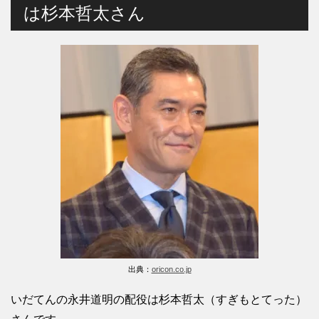
は杉本哲太さん
出典：
oricon.co.jp
いだてんの永井道明の配役は杉本哲太（すぎもとてった）