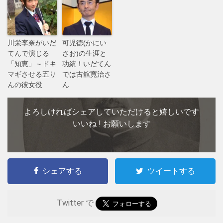
川栄李奈がいだ
可児徳(かにい
てんで演じる
さお)の生涯と
「知恵」～ドキ
功績！いだてん
マギさせる五り
では古舘寛治さ
んの彼女役
ん
よろしければシェアしていただけると嬉しいです
いいね ! お願いします
シェアする
ツイートする
Twitter で