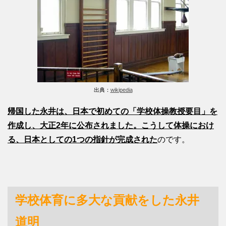
出典：
wikipedia
帰国した永井は、日本で初めての「学校体操教授要目」を
作成し、大正2年に公布されました。こうして体操におけ
る、日本としての1つの指針が完成された
のです。
学校体育に多大な貢献をした永井
道明