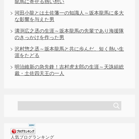
龍馬に寄せる熱い想い
河田小龍とは土佐藩一の知識人～坂本龍馬に多大
な影響を与えた男
溝渕広之丞の生涯～坂本龍馬の先輩であり海援隊
のきっかけを作った男
沢村惣之丞～坂本龍馬と共に歩んだ、短く熱い生
涯をたどる
明治維新の急先鋒！吉村虎太郎の生涯～天誅組総
裁・土佐四天王の一人
人気ブログランキング