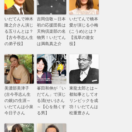
いだてんで神木
吉岡信敬～日本
いだてんで橋本
隆之介さん演じ
初の応援団長は
愛が演じる小梅
る五りんとは？
天狗倶楽部の名
(こうめ)とは？
【古今亭志ん生
物男！いだてん
【浅草の遊女
の弟子役】
は満島真之介
役】
美濃部美津子
峯田和伸が「い
東龍太郎とは～
(古今亭志ん生
だてん」で演じ
都知事としてオ
の娘)の生涯～
る清(せい)さん
リンピックを成
いだてんは小泉
～【心を熱くす
功！いだてんは
今日子さん
る男】
松重豊さん