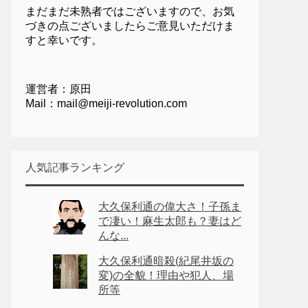
まだまだ未熟者ではございますので、お気
づきの点ございましたらご意見いただけま
すと幸いです。
運営者：原田
Mail：mail@meiji-revolution.com
人気記事ランキング
大久保利通の偉大さ！子孫ま
で凄い！麻生太郎も？妻はど
んな...
大久保利通暗殺(紀尾井坂の
変)の全貌！理由や犯人、場
所等