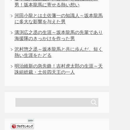
男！坂本龍馬に寄せる熱い想い
河田小龍とは土佐藩一の知識人～坂本龍馬
に多大な影響を与えた男
溝渕広之丞の生涯～坂本龍馬の先輩であり
海援隊のきっかけを作った男
沢村惣之丞～坂本龍馬と共に歩んだ、短く
熱い生涯をたどる
明治維新の急先鋒！吉村虎太郎の生涯～天
誅組総裁・土佐四天王の一人