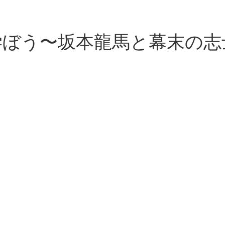
学ぼう〜坂本龍馬と幕末の志