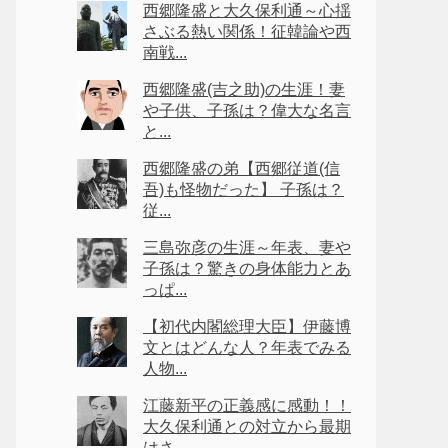
西郷隆盛と大久保利通～心揺
さぶる熱い関係！征韓論や西
南戦...
西郷隆盛(吉之助)の生涯！妻
や子供、子孫は？偉大な名言
と...
西郷隆盛の弟【西郷従道(信
吾)も怪物だった】 子孫は？
従...
三島弥彦の生涯～年表、妻や
子孫は？驚きの身体能力とあ
っぱ...
【初代内閣総理大臣】伊藤博
文とはどんな人？年表でみる
人物...
江藤新平の正義感に感動！！
大久保利通との対立から最期
はさ...