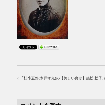
「
桂小五郎(木戸孝允)の【美しい良妻】幾松(松子)