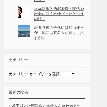
坂本龍馬と西郷隆盛の関係や
出会いは？不仲だったという
のは...
岩倉具視の子孫には加山雄三
が！他にも有名人が続々！さ
すが...
カテゴリー
カテゴリー
最近の投稿
谷干城とは頑固さと柔軟さを兼ね備えた