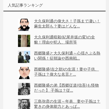
人気記事ランキング
大久保利通の偉大さ！子孫まで凄い！
麻生太郎も？妻はどんな...
大久保利通暗殺(紀尾井坂の変)の全
貌！理由や犯人、場所等
西郷隆盛と大久保利通～心揺さぶる熱
い関係！征韓論や西南戦...
西郷隆盛(吉之助)の生涯！妻や子供、
子孫は？偉大な名言と...
西郷隆盛の弟【西郷従道(信吾)も怪物
だった】 子孫は？従...
三島弥彦の生涯～年表、妻や子孫は？
驚きの身体能力とあっぱ...