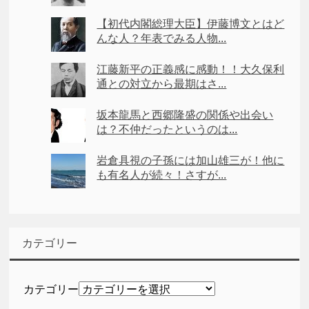
【初代内閣総理大臣】伊藤博文とはど
んな人？年表でみる人物...
江藤新平の正義感に感動！！大久保利
通との対立から最期はさ...
坂本龍馬と西郷隆盛の関係や出会い
は？不仲だったというのは...
岩倉具視の子孫には加山雄三が！他に
も有名人が続々！さすが...
カテゴリー
カテゴリー