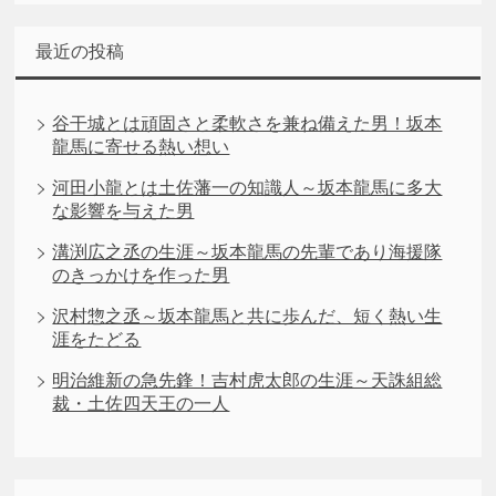
最近の投稿
谷干城とは頑固さと柔軟さを兼ね備えた男！坂本
龍馬に寄せる熱い想い
河田小龍とは土佐藩一の知識人～坂本龍馬に多大
な影響を与えた男
溝渕広之丞の生涯～坂本龍馬の先輩であり海援隊
のきっかけを作った男
沢村惣之丞～坂本龍馬と共に歩んだ、短く熱い生
涯をたどる
明治維新の急先鋒！吉村虎太郎の生涯～天誅組総
裁・土佐四天王の一人