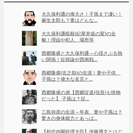
大久保利通の偉大さ！子孫まで凄い！
麻生太郎も？妻はどんな...
大久保利通暗殺(紀尾井坂の変)の全
貌！理由や犯人、場所等
西郷隆盛と大久保利通～心揺さぶる熱
い関係！征韓論や西南戦...
西郷隆盛(吉之助)の生涯！妻や子供、
子孫は？偉大な名言と...
西郷隆盛の弟【西郷従道(信吾)も怪物
だった】 子孫は？従...
三島弥彦の生涯～年表、妻や子孫は？
驚きの身体能力とあっぱ...
【初代内閣総理大臣】伊藤博文とはど