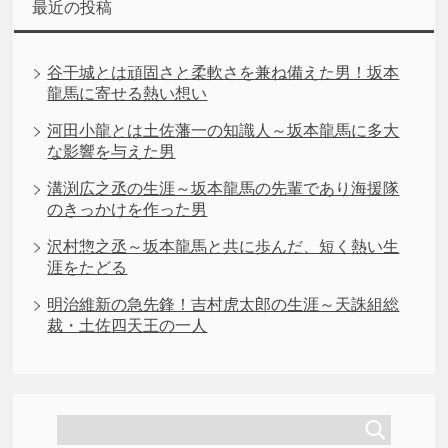
最近の投稿
谷干城とは頑固さと柔軟さを兼ね備えた男！坂本
龍馬に寄せる熱い想い
河田小龍とは土佐藩一の知識人～坂本龍馬に多大
な影響を与えた男
溝渕広之丞の生涯～坂本龍馬の先輩であり海援隊
のきっかけを作った男
沢村惣之丞～坂本龍馬と共に歩んだ、短く熱い生
涯をたどる
明治維新の急先鋒！吉村虎太郎の生涯～天誅組総
裁・土佐四天王の一人