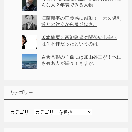
んな人？年表でみる人物...
江藤新平の正義感に感動！！大久保利
通との対立から最期はさ...
坂本龍馬と西郷隆盛の関係や出会い
は？不仲だったというのは...
岩倉具視の子孫には加山雄三が！他に
も有名人が続々！さすが...
カテゴリー
カテゴリー