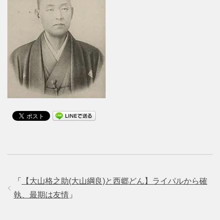
「
【大山格之助(大山綱良)と西郷どん】ライバルから確
執、最期は友情
」