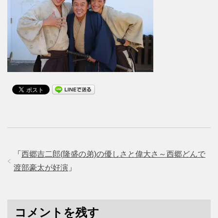
「
西郷吉二郎(隆盛の弟)の優しさと偉大さ～西郷どんで
渡部豪太が好演
」
コメントを残す