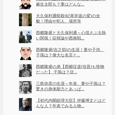
麻生太郎も？妻はどんな...
大久保利通暗殺(紀尾井坂の変)の全
貌！理由や犯人、場所等
西郷隆盛と大久保利通～心揺さぶる熱
い関係！征韓論や西南戦...
西郷隆盛(吉之助)の生涯！妻や子供、
子孫は？偉大な名言と...
西郷隆盛の弟【西郷従道(信吾)も怪物
だった】 子孫は？従...
三島弥彦の生涯～年表、妻や子孫は？
驚きの身体能力とあっぱ...
【初代内閣総理大臣】伊藤博文とはど
んな人？年表でみる人物...