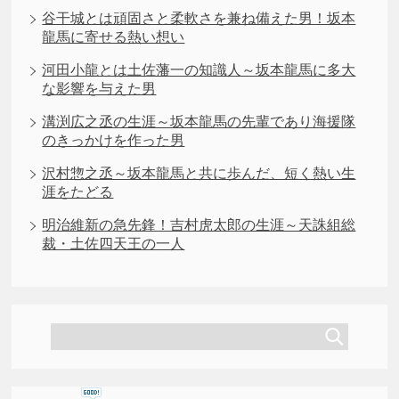
谷干城とは頑固さと柔軟さを兼ね備えた男！坂本
龍馬に寄せる熱い想い
河田小龍とは土佐藩一の知識人～坂本龍馬に多大
な影響を与えた男
溝渕広之丞の生涯～坂本龍馬の先輩であり海援隊
のきっかけを作った男
沢村惣之丞～坂本龍馬と共に歩んだ、短く熱い生
涯をたどる
明治維新の急先鋒！吉村虎太郎の生涯～天誅組総
裁・土佐四天王の一人