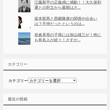
江藤新平の正義感に感動！！大久保利
通との対立から最期はさ...
坂本龍馬と西郷隆盛の関係や出会い
は？不仲だったというのは...
岩倉具視の子孫には加山雄三が！他に
も有名人が続々！さすが...
カテゴリー
カテゴリー
最近の投稿