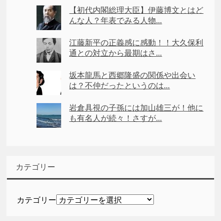
【初代内閣総理大臣】伊藤博文とはど
んな人？年表でみる人物...
江藤新平の正義感に感動！！大久保利
通との対立から最期はさ...
坂本龍馬と西郷隆盛の関係や出会い
は？不仲だったというのは...
岩倉具視の子孫には加山雄三が！他に
も有名人が続々！さすが...
カテゴリー
カテゴリー