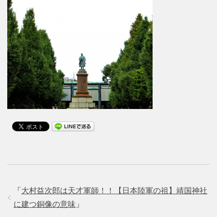
「
大村益次郎は天才軍師！！【日本陸軍の祖】靖国神社
に建つ銅像の意味
」