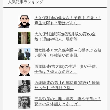
人気記事ランキング
大久保利通の偉大さ！子孫まで凄い！
麻生太郎も？妻はどんな...
大久保利通暗殺(紀尾井坂の変)の全
貌！理由や犯人、場所等
西郷隆盛と大久保利通～心揺さぶる熱
い関係！征韓論や西南戦...
西郷隆盛(吉之助)の生涯！妻や子供、
子孫は？偉大な名言と...
西郷隆盛の弟【西郷従道(信吾)も怪物
だった】 子孫は？従...
三島弥彦の生涯～年表、妻や子孫は？
驚きの身体能力とあっぱ...