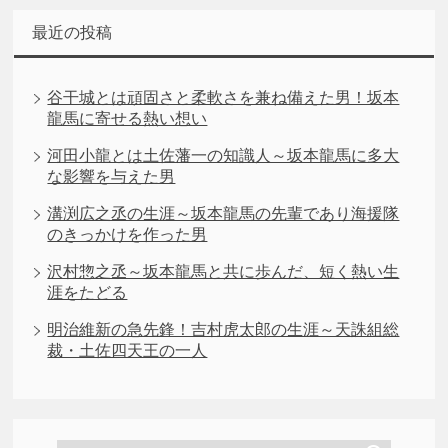
最近の投稿
谷干城とは頑固さと柔軟さを兼ね備えた男！坂本
龍馬に寄せる熱い想い
河田小龍とは土佐藩一の知識人～坂本龍馬に多大
な影響を与えた男
溝渕広之丞の生涯～坂本龍馬の先輩であり海援隊
のきっかけを作った男
沢村惣之丞～坂本龍馬と共に歩んだ、短く熱い生
涯をたどる
明治維新の急先鋒！吉村虎太郎の生涯～天誅組総
裁・土佐四天王の一人