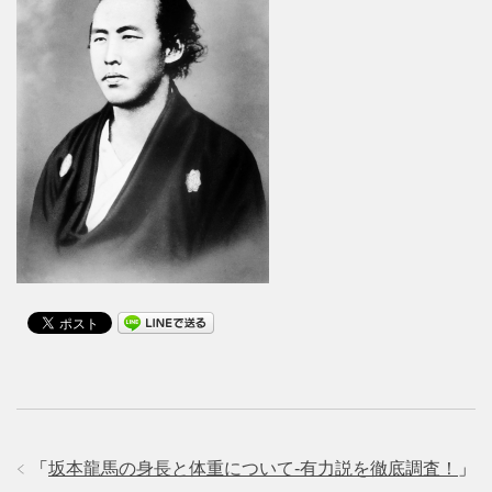
「
坂本龍馬の身長と体重について-有力説を徹底調査！
」