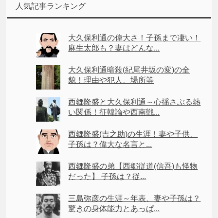
人気記事ランキング
大久保利通の偉大さ！子孫まで凄い！
麻生太郎も？妻はどんな...
大久保利通暗殺(紀尾井坂の変)の全
貌！理由や犯人、場所等
西郷隆盛と大久保利通～心揺さぶる熱
い関係！征韓論や西南戦...
西郷隆盛(吉之助)の生涯！妻や子供、
子孫は？偉大な名言と...
西郷隆盛の弟【西郷従道(信吾)も怪物
だった】 子孫は？従...
三島弥彦の生涯～年表、妻や子孫は？
驚きの身体能力とあっぱ...