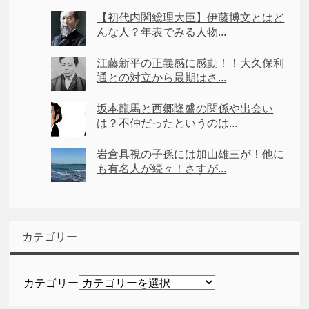
【初代内閣総理大臣】伊藤博文とはど
んな人？年表でみる人物...
江藤新平の正義感に感動！！大久保利
通との対立から最期はさ...
坂本龍馬と西郷隆盛の関係や出会い
は？不仲だったというのは...
岩倉具視の子孫には加山雄三が！他に
も有名人が続々！さすが...
カテゴリー
カテゴリー