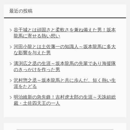
最近の投稿
谷干城とは頑固さと柔軟さを兼ね備えた男！坂本
龍馬に寄せる熱い想い
河田小龍とは土佐藩一の知識人～坂本龍馬に多大
な影響を与えた男
溝渕広之丞の生涯～坂本龍馬の先輩であり海援隊
のきっかけを作った男
沢村惣之丞～坂本龍馬と共に歩んだ、短く熱い生
涯をたどる
明治維新の急先鋒！吉村虎太郎の生涯～天誅組総
裁・土佐四天王の一人