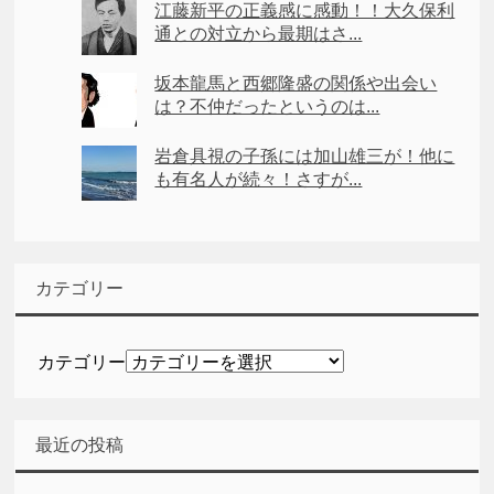
江藤新平の正義感に感動！！大久保利
通との対立から最期はさ...
坂本龍馬と西郷隆盛の関係や出会い
は？不仲だったというのは...
岩倉具視の子孫には加山雄三が！他に
も有名人が続々！さすが...
カテゴリー
カテゴリー
最近の投稿