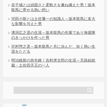
谷干城とは頑固さと柔軟さを兼ね備えた男！坂本
龍馬に寄せる熱い想い
河田小龍とは土佐藩一の知識人～坂本龍馬に多大
な影響を与えた男
溝渕広之丞の生涯～坂本龍馬の先輩であり海援隊
のきっかけを作った男
沢村惣之丞～坂本龍馬と共に歩んだ、短く熱い生
涯をたどる
明治維新の急先鋒！吉村虎太郎の生涯～天誅組総
裁・土佐四天王の一人