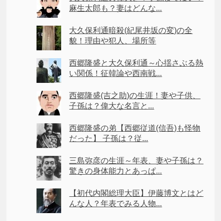
麻生太郎も？妻はどんな...
大久保利通暗殺(紀尾井坂の変)の全
貌！理由や犯人、場所等
西郷隆盛と大久保利通～心揺さぶる熱
い関係！征韓論や西南戦...
西郷隆盛(吉之助)の生涯！妻や子供、
子孫は？偉大な名言と...
西郷隆盛の弟【西郷従道(信吾)も怪物
だった】 子孫は？従...
三島弥彦の生涯～年表、妻や子孫は？
驚きの身体能力とあっぱ...
【初代内閣総理大臣】伊藤博文とはど
んな人？年表でみる人物...