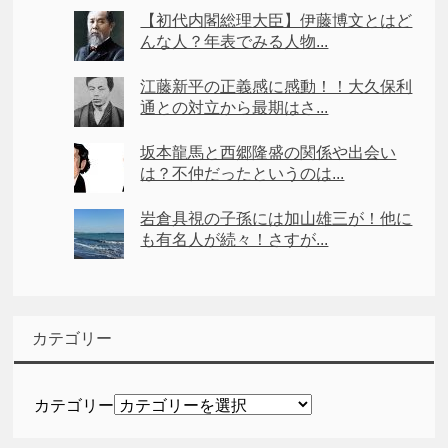
【初代内閣総理大臣】伊藤博文とはど
んな人？年表でみる人物...
江藤新平の正義感に感動！！大久保利
通との対立から最期はさ...
坂本龍馬と西郷隆盛の関係や出会い
は？不仲だったというのは...
岩倉具視の子孫には加山雄三が！他に
も有名人が続々！さすが...
カテゴリー
カテゴリー