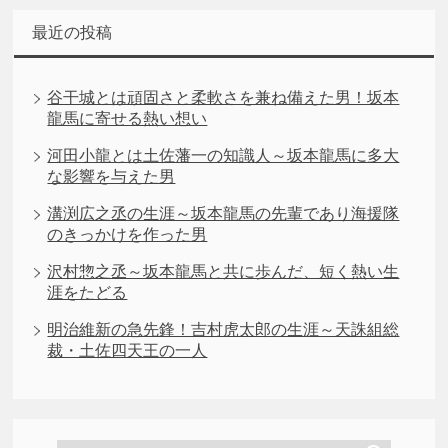
最近の投稿
谷干城とは頑固さと柔軟さを兼ね備えた男！坂本
龍馬に寄せる熱い想い
河田小龍とは土佐藩一の知識人～坂本龍馬に多大
な影響を与えた男
溝渕広之丞の生涯～坂本龍馬の先輩であり海援隊
のきっかけを作った男
沢村惣之丞～坂本龍馬と共に歩んだ、短く熱い生
涯をたどる
明治維新の急先鋒！吉村虎太郎の生涯～天誅組総
裁・土佐四天王の一人