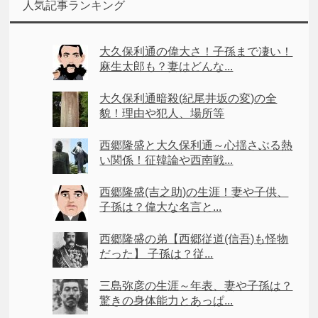
人気記事ランキング
大久保利通の偉大さ！子孫まで凄い！
麻生太郎も？妻はどんな...
大久保利通暗殺(紀尾井坂の変)の全
貌！理由や犯人、場所等
西郷隆盛と大久保利通～心揺さぶる熱
い関係！征韓論や西南戦...
西郷隆盛(吉之助)の生涯！妻や子供、
子孫は？偉大な名言と...
西郷隆盛の弟【西郷従道(信吾)も怪物
だった】 子孫は？従...
三島弥彦の生涯～年表、妻や子孫は？
驚きの身体能力とあっぱ...