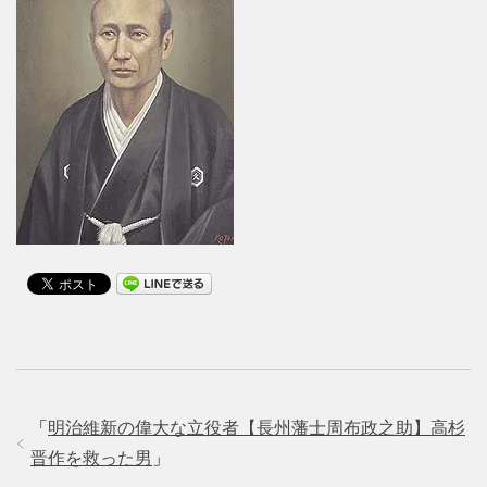
「
明治維新の偉大な立役者【長州藩士周布政之助】高杉
晋作を救った男
」