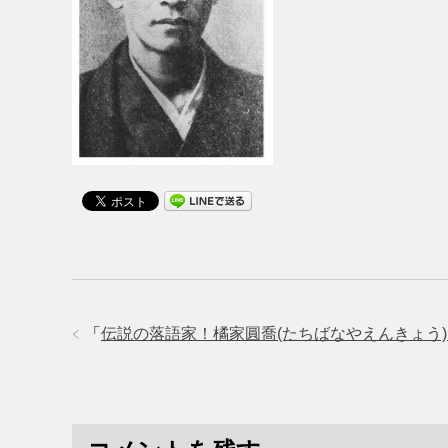
「
伝説の落語家！橘家圓喬(たちばなやえんきょう