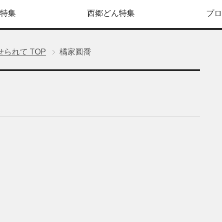
特集
西郷どん特集
プロ
せられて
TOP
橘家圓喬