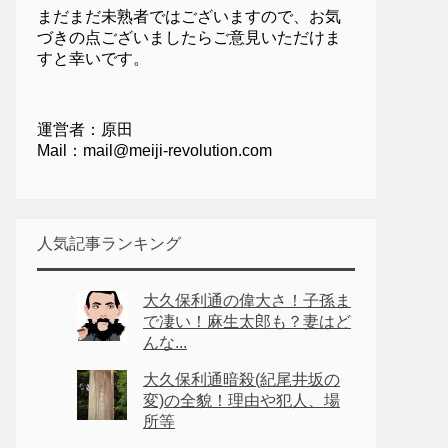
まだまだ未熟者ではございますので、お気
づきの点ございましたらご意見いただけま
すと幸いです。
運営者：原田
Mail：mail@meiji-revolution.com
人気記事ランキング
大久保利通の偉大さ！子孫ま
で凄い！麻生太郎も？妻はど
んな...
大久保利通暗殺(紀尾井坂の
変)の全貌！理由や犯人、場
所等