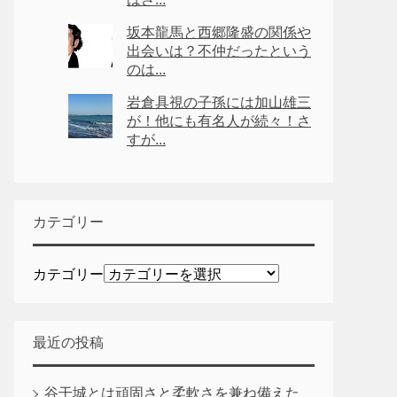
坂本龍馬と西郷隆盛の関係や
出会いは？不仲だったという
のは...
岩倉具視の子孫には加山雄三
が！他にも有名人が続々！さ
すが...
カテゴリー
カテゴリー
最近の投稿
谷干城とは頑固さと柔軟さを兼ね備えた