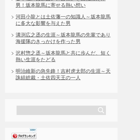
男！坂本龍馬に寄せる熱い想い
河田小龍とは土佐藩一の知識人～坂本龍馬
に多大な影響を与えた男
溝渕広之丞の生涯～坂本龍馬の先輩であり
海援隊のきっかけを作った男
沢村惣之丞～坂本龍馬と共に歩んだ、短く
熱い生涯をたどる
明治維新の急先鋒！吉村虎太郎の生涯～天
誅組総裁・土佐四天王の一人