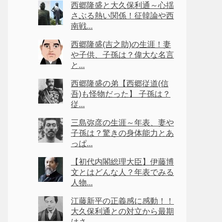
西郷隆盛と大久保利通～心揺
さぶる熱い関係！征韓論や西
南戦...
西郷隆盛(吉之助)の生涯！妻
や子供、子孫は？偉大な名言
と...
西郷隆盛の弟【西郷従道(信
吾)も怪物だった】 子孫は？
従...
三島弥彦の生涯～年表、妻や
子孫は？驚きの身体能力とあ
っぱ...
【初代内閣総理大臣】伊藤博
文とはどんな人？年表でみる
人物...
江藤新平の正義感に感動！！
大久保利通との対立から最期
はさ...