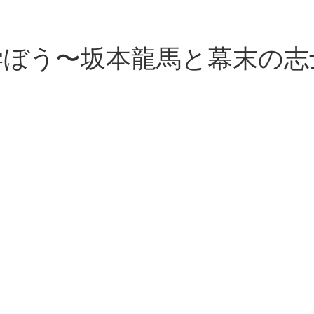
学ぼう〜坂本龍馬と幕末の志