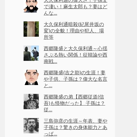
大久保利通の偉大さ！子孫ま
で凄い！麻生太郎も？妻はど
んな...
大久保利通暗殺(紀尾井坂の
変)の全貌！理由や犯人、場
所等
西郷隆盛と大久保利通～心揺
さぶる熱い関係！征韓論や西
南戦...
西郷隆盛(吉之助)の生涯！妻
や子供、子孫は？偉大な名言
と...
西郷隆盛の弟【西郷従道(信
吾)も怪物だった】 子孫は？
従...
三島弥彦の生涯～年表、妻や
子孫は？驚きの身体能力とあ
っぱ...