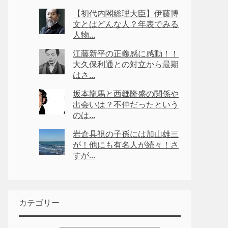
【初代内閣総理大臣】伊藤博
文とはどんな人？年表でみる
人物...
江藤新平の正義感に感動！！
大久保利通との対立から最期
はさ...
坂本龍馬と西郷隆盛の関係や
出会いは？不仲だったという
のは...
岩倉具視の子孫には加山雄三
が！他にも有名人が続々！さ
すが...
カテゴリー