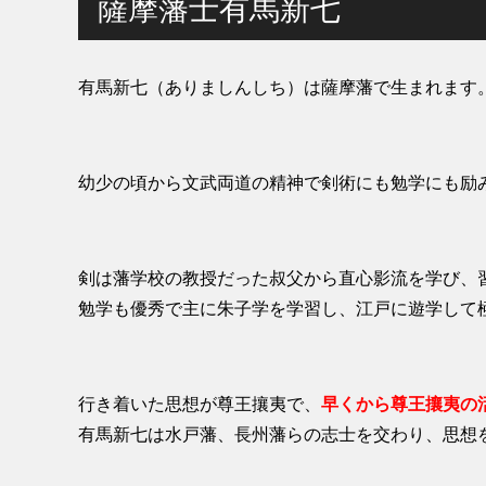
薩摩藩士有馬新七
有馬新七（ありましんしち）は薩摩藩で生まれます
幼少の頃から文武両道の精神で剣術にも勉学にも励
剣は藩学校の教授だった叔父から直心影流を学び、
勉学も優秀で主に朱子学を学習し、江戸に遊学して
行き着いた思想が尊王攘夷で、
早くから尊王攘夷の
有馬新七は水戸藩、長州藩らの志士を交わり、思想