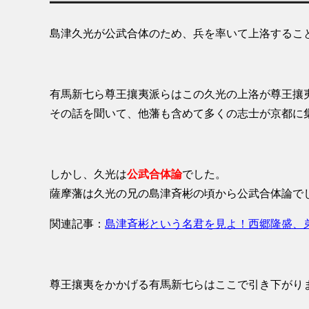
島津久光が公武合体のため、兵を率いて上洛するこ
有馬新七ら尊王攘夷派らはこの久光の上洛が尊王攘
その話を聞いて、他藩も含めて多くの志士が京都に
しかし、久光は
公武合体論
でした。
薩摩藩は久光の兄の島津斉彬の頃から公武合体論で
関連記事：
島津斉彬という名君を見よ！西郷隆盛、
尊王攘夷をかかげる有馬新七らはここで引き下がり