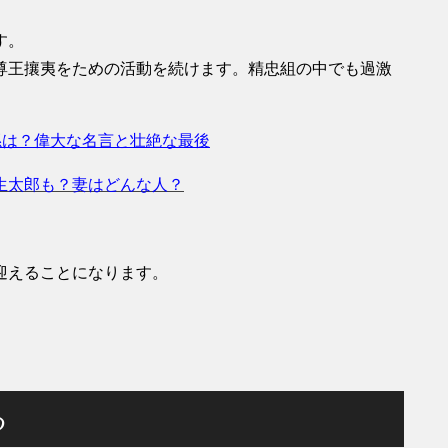
す。
尊王攘夷をための活動を続けます。精忠組の中でも過激
孫は？偉大な名言と壮絶な最後
生太郎も？妻はどんな人？
迎えることになります。
る