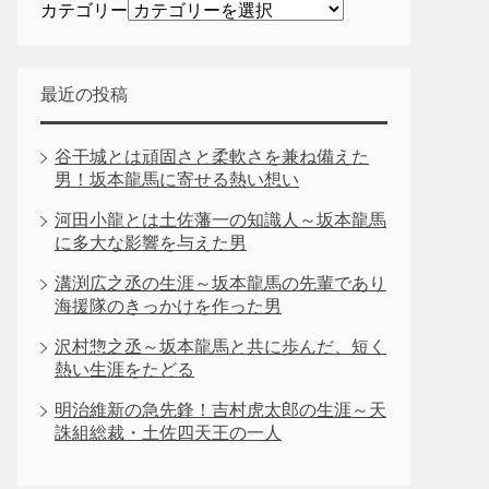
カテゴリー
最近の投稿
谷干城とは頑固さと柔軟さを兼ね備えた
男！坂本龍馬に寄せる熱い想い
河田小龍とは土佐藩一の知識人～坂本龍馬
に多大な影響を与えた男
溝渕広之丞の生涯～坂本龍馬の先輩であり
海援隊のきっかけを作った男
沢村惣之丞～坂本龍馬と共に歩んだ、短く
熱い生涯をたどる
明治維新の急先鋒！吉村虎太郎の生涯～天
誅組総裁・土佐四天王の一人