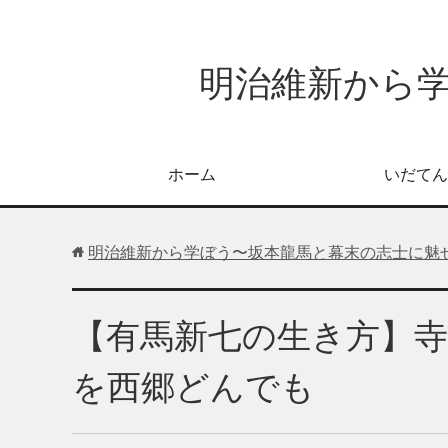
明治維新から
ホーム
いだてん
明治維新から学ぼう〜坂本龍馬と幕末の志士に魅
【有馬新七の生き方】
を西郷どんでも