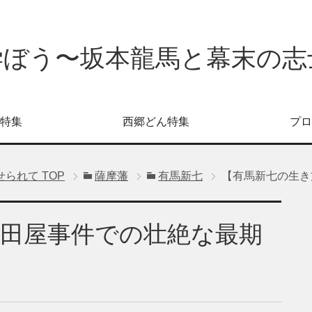
学ぼう〜坂本龍馬と幕末の志
特集
西郷どん特集
プロ
せられて
TOP
薩摩藩
有馬新七
【有馬新七の生き
寺田屋事件での壮絶な最期