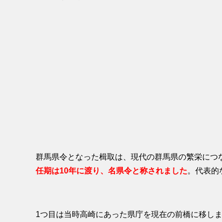
群馬県令となった楫取は、現代の群馬県の繁栄につ
任期は10年に渡り、名県令と称されました
。代表的
1つ目は当時高崎にあった県庁を現在の前橋に移し