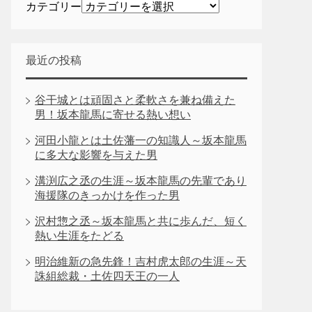
カテゴリー
最近の投稿
谷干城とは頑固さと柔軟さを兼ね備えた
男！坂本龍馬に寄せる熱い想い
河田小龍とは土佐藩一の知識人～坂本龍馬
に多大な影響を与えた男
溝渕広之丞の生涯～坂本龍馬の先輩であり
海援隊のきっかけを作った男
沢村惣之丞～坂本龍馬と共に歩んだ、短く
熱い生涯をたどる
明治維新の急先鋒！吉村虎太郎の生涯～天
誅組総裁・土佐四天王の一人