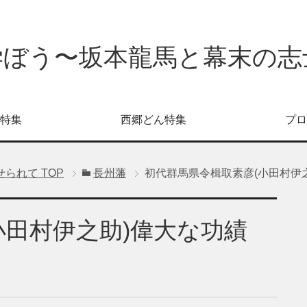
学ぼう〜坂本龍馬と幕末の志
特集
西郷どん特集
プロ
せられて
TOP
長州藩
初代群馬県令楫取素彦(小田村伊
小田村伊之助)偉大な功績