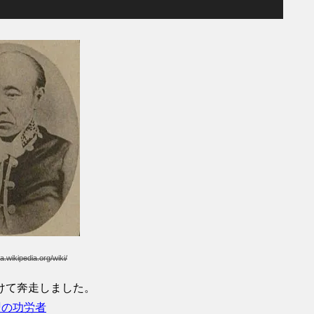
ja.wikipedia.org/wiki/
けて奔走しました。
盟の功労者