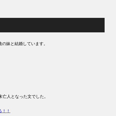
陰の妹と結婚しています。
。
未亡人となった文でした。
る！！