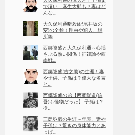
大久保利通の偉大さ！子孫ま
で凄い！麻生太郎も？妻はど
んな...
大久保利通暗殺(紀尾井坂の
変)の全貌！理由や犯人、場
所等
西郷隆盛と大久保利通～心揺
さぶる熱い関係！征韓論や西
南戦...
西郷隆盛(吉之助)の生涯！妻
や子供、子孫は？偉大な名言
と...
西郷隆盛の弟【西郷従道(信
吾)も怪物だった】 子孫は？
従...
三島弥彦の生涯～年表、妻や
子孫は？驚きの身体能力とあ
っぱ...