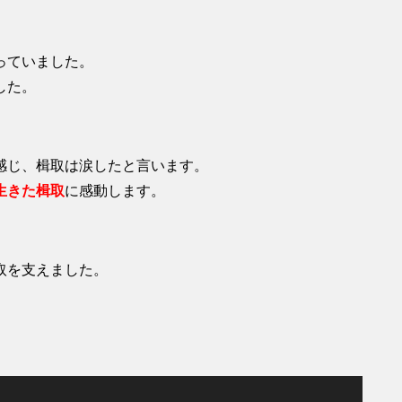
っていました。
した。
感じ、楫取は涙したと言います。
生きた楫取
に感動します。
取を支えました。