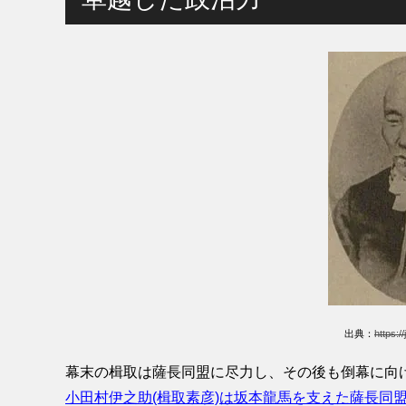
出典：
https://
幕末の楫取は薩長同盟に尽力し、その後も倒幕に向
小田村伊之助(楫取素彦)は坂本龍馬を支えた薩長同