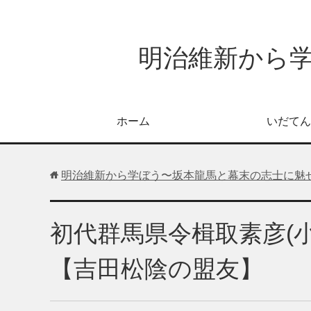
明治維新から
ホーム
いだてん
明治維新から学ぼう〜坂本龍馬と幕末の志士に魅
初代群馬県令楫取素彦(
【吉田松陰の盟友】