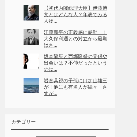
【初代内閣総理大臣】伊藤博
文とはどんな人？年表でみる
人物...
江藤新平の正義感に感動！！
大久保利通との対立から最期
はさ...
坂本龍馬と西郷隆盛の関係や
出会いは？不仲だったという
のは...
岩倉具視の子孫には加山雄三
が！他にも有名人が続々！さ
すが...
カテゴリー