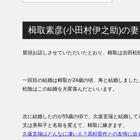
楫取素彦(小田村伊之助)の妻
冒頭お話しさせていただいたとおり、楫取は吉田松
一回目の結婚は楫取が24歳の頃、寿と結婚しました
松陰はこの結婚を大変喜んだといいます。
次に結婚したのが55歳の頃で、久坂玄瑞と結婚して
文は美和子と名前を変えて、楫取に嫁ぎます。
久坂玄瑞はどんなに凄い人？高杉晋作との友情に迫