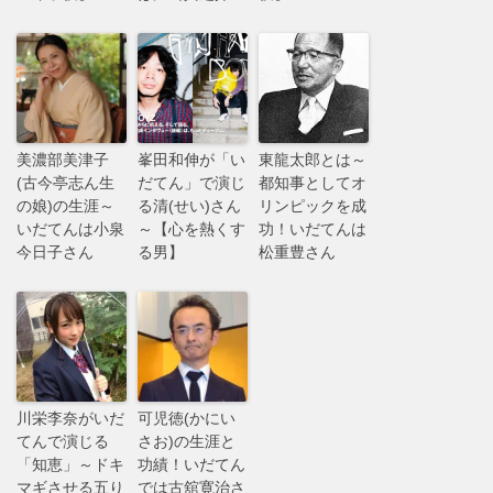
美濃部美津子
峯田和伸が「い
東龍太郎とは～
(古今亭志ん生
だてん」で演じ
都知事としてオ
の娘)の生涯～
る清(せい)さん
リンピックを成
いだてんは小泉
～【心を熱くす
功！いだてんは
今日子さん
る男】
松重豊さん
川栄李奈がいだ
可児徳(かにい
てんで演じる
さお)の生涯と
「知恵」～ドキ
功績！いだてん
マギさせる五り
では古舘寛治さ