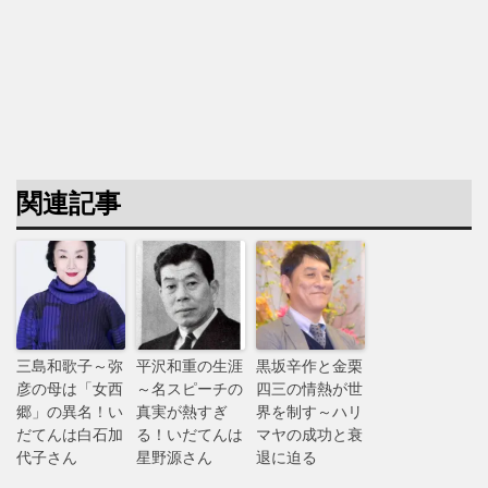
関連記事
三島和歌子～弥
平沢和重の生涯
黒坂辛作と金栗
彦の母は「女西
～名スピーチの
四三の情熱が世
郷」の異名！い
真実が熱すぎ
界を制す～ハリ
だてんは白石加
る！いだてんは
マヤの成功と衰
代子さん
星野源さん
退に迫る