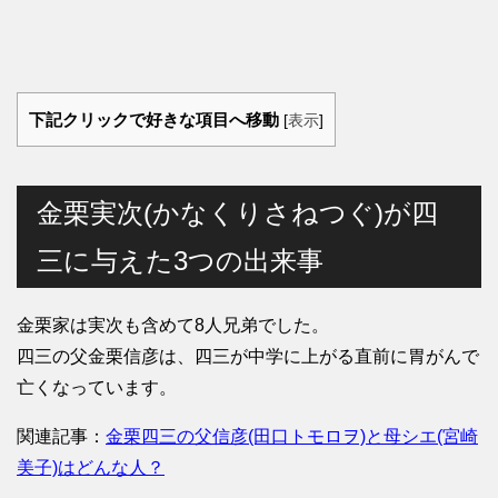
下記クリックで好きな項目へ移動
[
表示
]
金栗実次(かなくりさねつぐ)が四
三に与えた3つの出来事
金栗家は実次も含めて8人兄弟でした。
四三の父金栗信彦は、四三が中学に上がる直前に胃がんで
亡くなっています。
関連記事：
金栗四三の父信彦(田口トモロヲ)と母シエ(宮崎
美子)はどんな人？