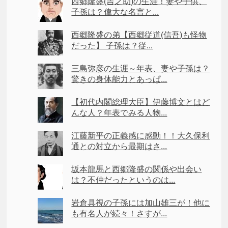
西郷隆盛(吉之助)の生涯！妻や子供、
子孫は？偉大な名言と...
西郷隆盛の弟【西郷従道(信吾)も怪物
だった】 子孫は？従...
三島弥彦の生涯～年表、妻や子孫は？
驚きの身体能力とあっぱ...
【初代内閣総理大臣】伊藤博文とはど
んな人？年表でみる人物...
江藤新平の正義感に感動！！大久保利
通との対立から最期はさ...
坂本龍馬と西郷隆盛の関係や出会い
は？不仲だったというのは...
岩倉具視の子孫には加山雄三が！他に
も有名人が続々！さすが...