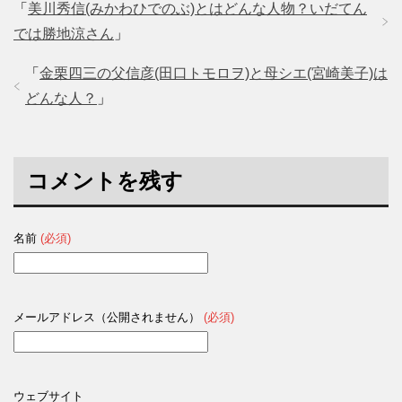
「
美川秀信(みかわひでのぶ)とはどんな人物？いだてん
では勝地涼さん
」
「
金栗四三の父信彦(田口トモロヲ)と母シエ(宮崎美子)は
どんな人？
」
コメントを残す
名前
(必須)
メールアドレス（公開されません）
(必須)
ウェブサイト