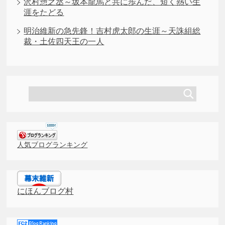
沢村惣之丞～坂本龍馬と共に歩んだ、短く熱い生
涯をたどる
明治維新の急先鋒！吉村虎太郎の生涯～天誅組総
裁・土佐四天王の一人
人気ブログランキング
にほんブログ村