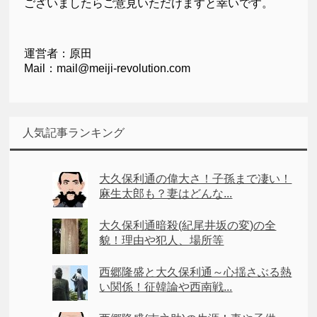
ございましたらご意見いただけますと幸いです。
運営者：原田
Mail：mail@meiji-revolution.com
人気記事ランキング
大久保利通の偉大さ！子孫まで凄い！
麻生太郎も？妻はどんな...
大久保利通暗殺(紀尾井坂の変)の全
貌！理由や犯人、場所等
西郷隆盛と大久保利通～心揺さぶる熱
い関係！征韓論や西南戦...