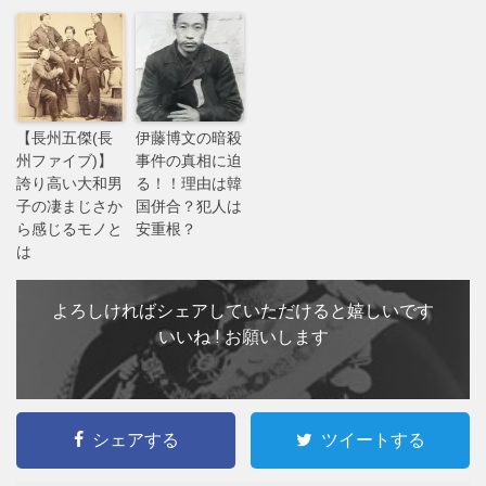
【長州五傑(長
伊藤博文の暗殺
州ファイブ)】
事件の真相に迫
誇り高い大和男
る！！理由は韓
子の凄まじさか
国併合？犯人は
ら感じるモノと
安重根？
は
よろしければシェアしていただけると嬉しいです
いいね ! お願いします
シェアする
ツイートする