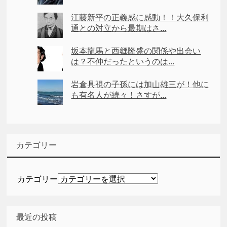
江藤新平の正義感に感動！！大久保利
通との対立から最期はさ...
坂本龍馬と西郷隆盛の関係や出会い
は？不仲だったというのは...
岩倉具視の子孫には加山雄三が！他に
も有名人が続々！さすが...
カテゴリー
カテゴリー
最近の投稿